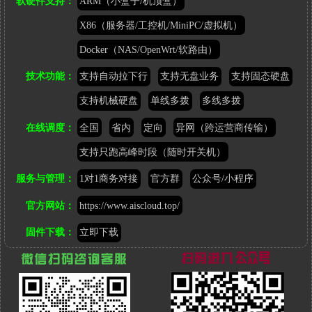
软硬件支持：
ARM（小盒子/机顶盒）
X86（服务器/工控机/MiniPC/虚拟机）
Docker（NAS/OpenWrt/软路由）
技术功能：
支持自动拉下行
支持无盘业务
支持固态硬盘
支持机械硬盘
单线多拨
多线多拨
在线调度：
全国
省内
定向
异网（跨运营商传输）
支持只跑高峰时段（随时开关机）
服务与管理：
1对1商务对接
官方群
公众号/小程序
官方网站：
https://www.aiscloud.top/
固件下载：
立即下载