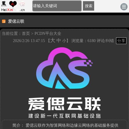
[登录]
-
注册
|
账户充值
|
积分充值
电脑版
搜索
爱偲云联
当前位置：
首页
>
PCDN平台大全
大
中
2026/2/26 13:47:15 【
小
】 浏览量：6180
评论/纠错
分享
爱
偲
云
联
参
考
链
接：
http://www.heixinyun.cn/GO/?
7275.AiYunLian
简介：
爱偲云联作为智算网络和边缘云网络的基础服务提供