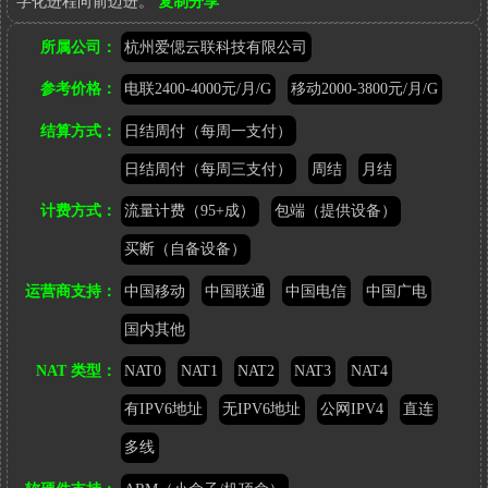
字化进程向前迈进。
复制分享
参
所属公司：
杭州爱偲云联科技有限公司
考
链
参考价格：
电联2400-4000元/月/G
移动2000-3800元/月/G
接：
http://www.heixinyun.cn/GO/?
结算方式：
日结周付（每周一支付）
7275.AiYunLian
日结周付（每周三支付）
周结
月结
计费方式：
流量计费（95+成）
包端（提供设备）
买断（自备设备）
运营商支持：
中国移动
中国联通
中国电信
中国广电
国内其他
NAT 类型：
NAT0
NAT1
NAT2
NAT3
NAT4
有IPV6地址
无IPV6地址
公网IPV4
直连
多线