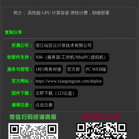
简介：
高性能 GPU 计算容器 弹性计费，秒级部署
复制分享
参
考
所属公司：
浙江仙宫云计算技术有限公司
链
接：
软硬件支持：
X86（服务器/工控机/MiniPC/虚拟机）
http://www.heixinyun.cn/GO/?
15887.XianGongYun
服务与管理：
1对1商务对接
官方群
PC WEB端
官方网站：
https://www.xiangongyun.com/deploy
固件下载：
立即下载（123云盘）
邀请注册：
点击注册