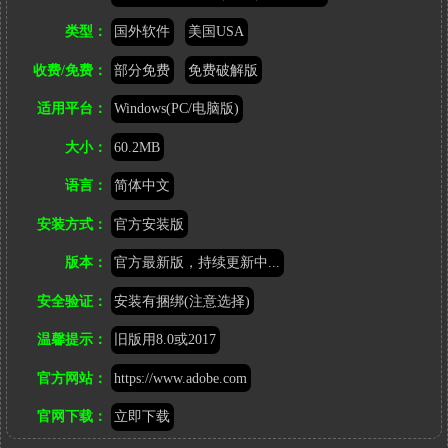
接：
类型：
国外软件
美国USA
http://www.heixinyun.cn/GO/?
7402.AdobeDreamweaver
收费/免费：
部分免费
免费破解版
适用平台：
Windows(PC/电脑版)
大小：
60.2MB
语言：
简体中文
安装方式：
官方安装版
版本：
官方最新版，持续更新中...
安全验证：
安装有捆绑(注意选择)
温馨提示：
旧版用8.0或2017
官方网站：
https://www.adobe.com
官网下载：
立即下载