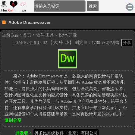
[登录]
-
注册
|
账户充值
|
积分充值
电脑版
搜索
Adobe Dreamweaver
当前位置：
首页
>
软件|工具
>
设计/开发
大
中
2024/10/31 9:18:02 【
小
】 浏览量：1780
评论/纠错
分享
Adobe
Dreamweaver
参
考
链
简介：
Adobe Dreamweaver 是一款强大的网页设计与开发软
接：
件。它拥有丰富的发展历程，从早期到被 Adobe 收购后不断演进。
http://www.heixinyun.cn/GO/?
功能上，提供强大的代码编辑环境，包括语法高亮、智能提示等；
7402.AdobeDreamweaver
设计视图可视化且支持响应式设计；具备完善的网站管理功能和快
速开发工具。其优势明显，与 Adobe 其他产品集成性好，跨平台支
持，还有丰富学习资源和社区支持。广泛应用于专业网页设计、企
业网站建设和个人博客搭建等场景，是网页设计开发的得力助手。
复制分享
参
考
开发者：
奥多比系统软件（北京）有限公司
链