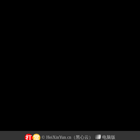
© HeiXinYun.cn
（黑心云）
电脑版