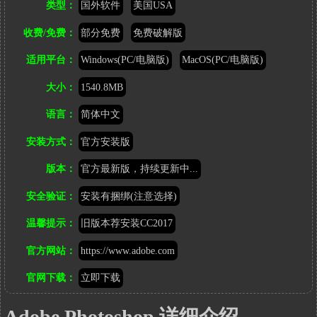
类型：
国外软件
美国USA
接：
http://www.heixinyun.cn/GO/?
收费/免费：
部分免费
免费破解版
7399.AdobePhotoshop
适用平台：
Windows(PC/电脑版)
MacOS(PC/电脑版)
大小：
1540.8MB
语言：
简体中文
安装方式：
官方安装版
版本：
官方最新版，持续更新中...
安全验证：
安装有捆绑(注意选择)
温馨提示：
旧版本荐安装CC2017
官方网站：
https://www.adobe.com
官网下载：
立即下载
Adobe Photoshop 详细介绍