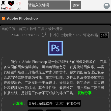
[登录]
-
注册
|
账户充值
|
积分充值
电脑版
搜索
Adobe Photoshop
当前位置：
首页
>
软件|工具
>
设计/开发
大
中
2024/10/31 9:40:13 【
小
】 浏览量：1765
评论/纠错
分享
Adobe
Photoshop
参
考
链
简介：
Adobe Photoshop 是一款功能强大的图像处理软件。它具
接：
备全面的图像编辑功能，可精确调整色彩、裁剪旋转图像等。丰富
http://www.heixinyun.cn/GO/?
的绘图和绘画工具能满足艺术家创作需求。强大的图层管理让复杂
7399.AdobePhotoshop
合成与特效制作成为可能。在文字处理、选择工具及修复修饰方面
也表现出色。广泛应用于平面设计、摄影后期、数字绘画、网页设
计和视频制作等领域。其专业性强、兼容性好、用户群体广泛且可
扩展性强，是创意工作者不可或缺的得力工具。
复制分享
参
开发者：
奥多比系统软件（北京）有限公司
考
链