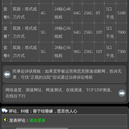
套
双路：塔式或
24核心48
5口
4G
64G
256G
8T
5180
餐6
刀片式
线程
千兆
套
双路：塔式或
28核心56
5口
5G
64G
256G
10T
7000
餐7
刀片式
线程
千兆
套
双路：塔式或
28核心56
5口
5G
96G
256G
10T
7300
餐8
刀片式
线程
千兆
民事起诉状模板：如果宽带被运营商恶意限速或断网，投诉无
果，可找“正规的法院”尝试通过法律诉讼维权
网络速度、测速网址、网速测试、在线测速、TCP UDP测速、
在线拉下行
评论、纠错：善于结善缘，恶言伤人心
发表评论：
请先登录