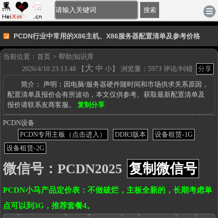
[登录]
-
注册
|
账户充值
|
积分充值
电脑版
搜索
PCDN行业中常用的X86主机、X86服务器配置清单及参考价格
当前位置：
首页
>
帮助|知识库
大
中
2026/4/10 23:13:48 【
小
】 浏览量：5973
评论/纠错
分享
PCDN
简介：
声明：因电脑/服务器硬件随时间和市场供求关系原因，
行
配置清单及报价会有所波动，本文仅供参考。获取最新配置清单及
业
报价请联系友商客服。
复制分享
中
参
常
PCDN设备
考
用
PCDN专用主板（点击进入）
DDR3版本
设备租赁-1G
链
的
接：
设备租赁-2G
X86
http://www.heixinyun.cn/GO/?
主
微信号：PCDN2025
复制微信号
PC
9591.pcdnx86
机、
X86
PCDN小马产品定价表：不做破烂，主板全新的，长期考虑单
服
务
点可以到3G，推荐套餐4。
器