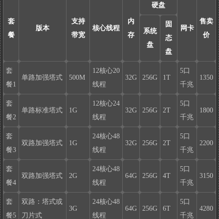
配
硬盘
置
套
支持
内
售卖
固
清
版本
核心线程
网卡
系统
餐
带宽
存
价
单
态
盘
及
盘
参
考
套
12核心20
5口
价
单路加强塔式
500M
32G
256G
1T
1350
餐1
线程
千兆
格
参
套
12核心24
5口
考
单路标准塔式
1G
32G
256G
2T
1800
餐2
线程
千兆
链
接：
套
24核心48
5口
http://www.heixinyun.cn/GO/?
双路加强塔式
1G
32G
256G
2T
2200
9591.pcdnx86
餐3
线程
千兆
套
24核心48
5口
双路加强塔式
2G
64G
256G
4T
3150
餐4
线程
千兆
套
双路：塔式或
24核心48
5口
3G
64G
256G
6T
4280
餐5
刀片式
线程
千兆