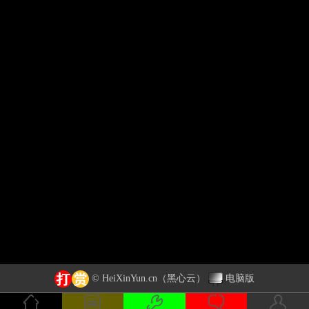
© HeiXinYun.cn
（黑心云）
电脑版