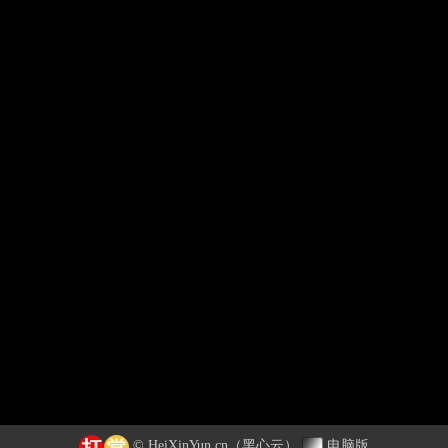
© HeiXinYun.cn
（黑心云）
电脑版