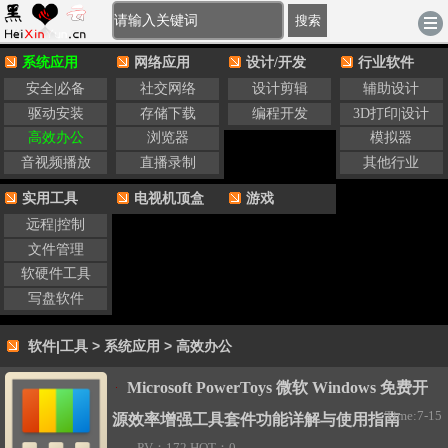
[登录]
-
注册
|
账户充值
|
积分充值
电脑版
搜索
系统应用
网络应用
设计/开发
行业软件
安全|必备
社交网络
设计剪辑
辅助设计
驱动安装
存储下载
编程开发
3D打印|设计
高效办公
浏览器
模拟器
音视频播放
直播录制
其他行业
实用工具
电视机顶盒
游戏
远程|控制
文件管理
软硬件工具
写盘软件
软件|工具
>
系统应用
>
高效办公
Microsoft PowerToys 微软 Windows 免费开
Time:7-15
源效率增强工具套件功能详解与使用指南