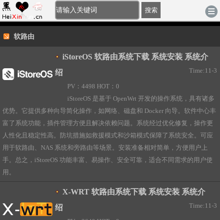
[登录]
-
注册
|
账户充值
|
积分充值
电脑版
搜索
软路由
iStoreOS 软路由系统下载 系统安装 系统介
Time:11-3
绍
PV：4498 HOT：0
iStoreOS 是基于 OpenWrt 开发的操作系统，具有诸多
优势。它提供多种向导简化操作，如网络、磁盘和 Docker 向导。软件中心丰
富了系统功能，插件管理方便且解决依赖问题。系统经过优化修复，操作更
人性化且稳定性高。防坑措施如救援模式和沙箱模式保障了系统安全。可应
用于软路由、NAS 系统和旁路由等场景。安装准备相对简单，方便用户上
手。总之，iStoreOS 功能丰富、易操作、安全可靠，适合不同需求的用户使
用。
X-WRT 软路由系统下载 系统安装 系统介
Time:11-3
绍