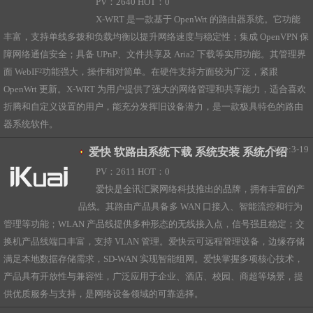
PV：2640 HOT：0
X-WRT 是一款基于 OpenWrt 的路由器系统。它功能
丰富，支持单线多拨和负载均衡以提升网络速度与稳定性；集成 OpenVPN 保
障网络通信安全；具备 UPnP、文件共享及 Aria2 下载等实用功能。其管理界
面 WebIF²功能强大，操作相对简单。在硬件支持方面较为广泛，紧跟
OpenWrt 更新。X-WRT 为用户提供了强大的网络管理和共享能力，适合喜欢
折腾和自定义设置的用户，能充分发挥旧设备潜力，是一款极具特色的路由
器系统软件。
Time:3-19
爱快 软路由系统下载 系统安装 系统介绍
PV：2611 HOT：0
爱快是全讯汇聚网络科技推出的品牌，拥有丰富的产
品线。其路由产品具备多 WAN 口接入、智能流控和行为
管理等功能；WLAN 产品线提供多种形态的无线接入点，信号强且稳定；交
换机产品线端口丰富，支持 VLAN 管理。爱快云可远程管理设备，边缘存储
满足本地数据存储需求，SD-WAN 实现智能组网。爱快掌握多项核心技术，
产品具有开放性与兼容性，广泛应用于企业、酒店、校园、商超等场景，提
供优质服务与支持，是网络设备领域的可靠选择。